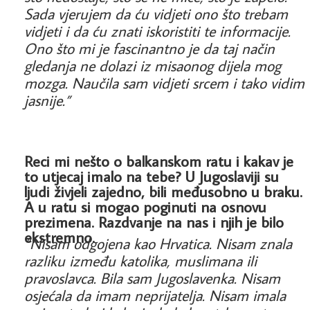
Sada vjerujem da ću vidjeti ono što trebam
vidjeti i da ću znati iskoristiti te informacije.
Ono što mi je fascinantno je da taj način
gledanja ne dolazi iz misaonog dijela mog
mozga. Naučila sam vidjeti srcem i tako vidim
jasnije.”
Reci mi nešto o balkanskom ratu i kakav je
to utjecaj imalo na tebe? U Jugoslaviji su
ljudi živjeli zajedno, bili međusobno u braku.
A u ratu si mogao poginuti na osnovu
prezimena. Razdvanje na nas i njih je bilo
ekstremno.
“Nisam odgojena kao Hrvatica. Nisam znala
razliku između katolika, muslimana ili
pravoslavca. Bila sam Jugoslavenka. Nisam
osjećala da imam neprijatelja. Nisam imala