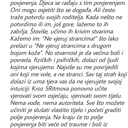
povjerenja. Djeca se rađaju s tim povjerenjem.
Oni mogu osjetiti što se događa. Ali često
traže potvrdu svojih roditelja. Kada nešto ne
potvrdimo ili im, još gore, lažemo to ih
zabrlja. Štoviše, učimo ih krivim stvarima.
Kažemo im: “Ne vjeruj strancima!” što lako
prelazi u “Ne vjeruj strancima s drugom
bojom kože”. No stvarnost je da većina boli i
povreda, fizičkih i psihičkih, dolazi od ljudi
kojima vjerujemo. Najviše su me povrijedili
oni koji me vole, a ne stranci. Sav taj strah koji
dolazi iz uma tjera vas da ne vjerujete svojoj
intuiciji. Kroz 5Ritmova ponovno učite
vjerovati svom osjećaju, vjerovati svom tijelu.
Nema vođe, nema autoriteta. Sve što možete
učiniti je slušati vlastito tijelo i početi graditi
polje povjerenja. Na kraju će to polje
povjerenja biti veće od traume i boli iz