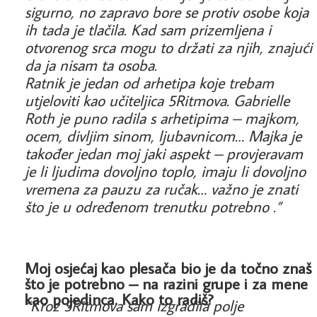
sigurno, no zapravo bore se protiv osobe koja
ih tada je tlačila. Kad sam prizemljena i
otvorenog srca mogu to držati za njih, znajući
da ja nisam ta osoba.
Ratnik je jedan od arhetipa koje trebam
utjeloviti kao učiteljica 5Ritmova. Gabrielle
Roth je puno radila s arhetipima – majkom,
ocem, divljim sinom, ljubavnicom… Majka je
također jedan moj jaki aspekt – provjeravam
je li ljudima dovoljno toplo, imaju li dovoljno
vremena za pauzu za ručak… važno je znati
što je u određenom trenutku potrebno .”
Moj osjećaj kao plesača bio je da točno znaš
što je potrebno – na razini grupe i za mene
kao pojedinca. Kako to radiš?
“Kroz 5Ritmova sam izgradila polje