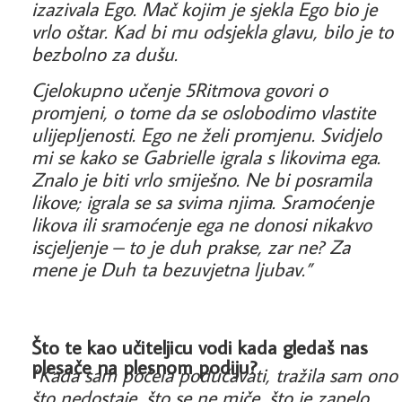
izazivala Ego. Mač kojim je sjekla Ego bio je
vrlo oštar. Kad bi mu odsjekla glavu, bilo je to
bezbolno za dušu.
Cjelokupno učenje 5Ritmova govori o
promjeni, o tome da se oslobodimo vlastite
ulijepljenosti. Ego ne želi promjenu. Svidjelo
mi se kako se Gabrielle igrala s likovima ega.
Znalo je biti vrlo smiješno. Ne bi posramila
likove; igrala se sa svima njima. Sramoćenje
likova ili sramoćenje ega ne donosi nikakvo
iscjeljenje – to je duh prakse, zar ne? Za
mene je Duh ta bezuvjetna ljubav.”
Što te kao učiteljicu vodi kada gledaš nas
plesače na plesnom podiju?
“Kada sam počela podučavati, tražila sam ono
što nedostaje, što se ne miče, što je zapelo.