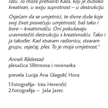
ratu. To može pretvoriti Kaos, koji je duboko
kreativan, u svoju suprotnost – u destrukciju.
Osjećam da se umjetnici, te divne duše koje
svoj život posvećuju umjetnosti, baš tako i
bore – kreativnošću. Oni pokušavaju
uravnotežiti destrukciju s kreativnošću. Tako i
ja također. Kad stvaram radionicu, stvaram
grupu, osjećaj, ples. To je moja umjetnost.”
Anneli Rådestad
plesačica 5Ritmova i novinarka
prevela Lucija Ana Glagolić Hora
1.fotografija- Inia Herenčić
2.fotografija – Jaša Jarec