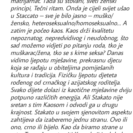
matrijarhat. Tada su štovani, sveti ženski
principi, Tečni ritam. Onda je cijeli svijet ušao
u Staccato – sve je bilo jasno – muško/
žensko, heteroseksualno/homoseksualno… A
zatim je počeo kaos. Kaos drži kvalitetu
nepoznatog, nepredvidivog i neudobnog, što
sad možemo vidjeti po pitanju roda, tko je
muškarac/žena, tko se s kime seksa? Danas
vidimo ljepotu mješavine, prekrasnu djecu
koja se rađaju u obiteljima pomiješanih
kultura i tradicija. Fizičku ljepotu djeteta
rođenog od crnačkog i azijatskog roditelja.
Svako dijete dolazi iz kaotične mješavine dviju
potpuno različitih energija. Ali Stakato nije
sretan s tim Kaosom i odvodi ga u drugu
krajnost. Stakato u svojem sjenovitom aspektu
zahtijeva da izaberemo jednu stranu. Ovo ili
ono, crno ili bijelo. Kao da biramo strane u