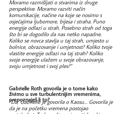
Moramo razmišljati o stvarima iz druge
perspektive. Moramo razviti način
komunikacije, načine na koje se nosimo s
osjećajima ljubomore, bijesa i straha. Puno
energije odlazi u strah. Posebno strah od toga
što bi se dogodilo da nas netko napadne.
Koliko se novca stavlja u taj strah, umjesto u
bolnice, obrazovanje i umjetnost? Koliko tvoje
vlastite energije odlazi na taj strah? Koliko
svoje energije ulažem u svoje obrazovanje,
svoju umjetnost i svoj ples?”
Gabrielle Roth govorila je o tome kako
živimo u sve turbulentnijim vremenima,
prepoznaješ li to?
“Da, Gabrielle je govorila o Kaosu… Govorila je
da je na početku vremena postojao