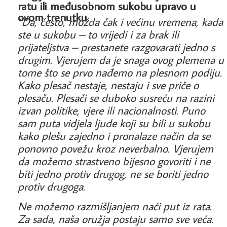
ratu ili međusobnom sukobu upravo u
ovom trenutku.
“Da, često, možda čak i većinu vremena, kada
ste u sukobu – to vrijedi i za brak ili
prijateljstva – prestanete razgovarati jedno s
drugim. Vjerujem da je snaga ovog plemena u
tome što se prvo nađemo na plesnom podiju.
Kako plesač nestaje, nestaju i sve priče o
plesaču. Plesači se duboko susreću na razini
izvan politike, vjere ili nacionalnosti. Puno
sam puta vidjela ljude koji su bili u sukobu
kako plešu zajedno i pronalaze način da se
ponovno povežu kroz neverbalno. Vjerujem
da možemo strastveno bijesno govoriti i ne
biti jedno protiv drugog, ne se boriti jedno
protiv drugoga.
Ne možemo razmišljanjem naći put iz rata.
Za sada, naša oružja postaju samo sve veća.