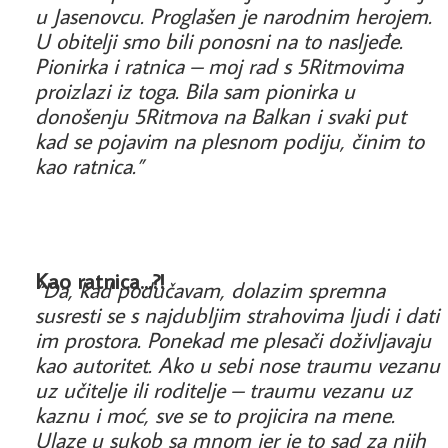
u Jasenovcu. Proglašen je narodnim herojem.
U obitelji smo bili ponosni na to nasljeđe.
Pionirka i ratnica – moj rad s 5Ritmovima
proizlazi iz toga. Bila sam pionirka u
donošenju 5Ritmova na Balkan i svaki put
kad se pojavim na plesnom podiju, činim to
kao ratnica.”
Kao ratnica...?!
“Da, kad podučavam, dolazim spremna
susresti se s najdubljim strahovima ljudi i dati
im prostora. Ponekad me plesači doživljavaju
kao autoritet. Ako u sebi nose traumu vezanu
uz učitelje ili roditelje – traumu vezanu uz
kaznu i moć, sve se to projicira na mene.
Ulaze u sukob sa mnom jer je to sad za njih