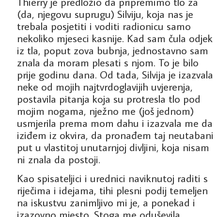
Thierry je predložio da pripremimo tlo za
(da, njegovu suprugu) Silviju, koja nas je
trebala posjetiti i voditi radionicu samo
nekoliko mjeseci kasnije. Kad sam čula odjek
iz tla, poput zova bubnja, jednostavno sam
znala da moram plesati s njom. To je bilo
prije godinu dana. Od tada, Silvija je izazvala
neke od mojih najtvrdoglavijih uvjerenja,
postavila pitanja koja su protresla tlo pod
mojim nogama, nježno me (još jednom)
usmjerila prema mom dahu i izazvala me da
iziđem iz okvira, da pronađem taj neutabani
put u vlastitoj unutarnjoj divljini, koja nisam
ni znala da postoji.
Kao spisateljici i urednici naviknutoj raditi s
riječima i idejama, tihi plesni podij temeljen
na iskustvu zanimljivo mi je, a ponekad i
izazovno mjesto. Stoga me oduševila