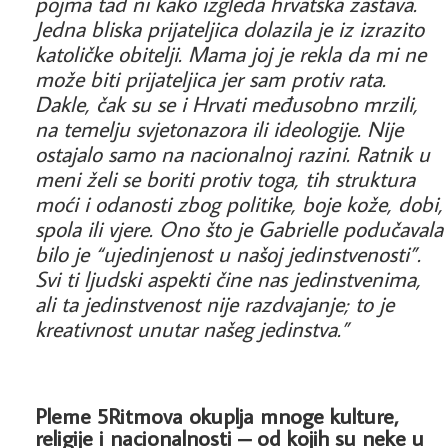
pojma tad ni kako izgleda hrvatska zastava.
Jedna bliska prijateljica dolazila je iz izrazito
katoličke obitelji. Mama joj je rekla da mi ne
može biti prijateljica jer sam protiv rata.
Dakle, čak su se i Hrvati međusobno mrzili,
na temelju svjetonazora ili ideologije. Nije
ostajalo samo na nacionalnoj razini. Ratnik u
meni želi se boriti protiv toga, tih struktura
moći i odanosti zbog politike, boje kože, dobi,
spola ili vjere. Ono što je Gabrielle podučavala
bilo je “ujedinjenost u našoj jedinstvenosti”.
Svi ti ljudski aspekti čine nas jedinstvenima,
ali ta jedinstvenost nije razdvajanje; to je
kreativnost unutar našeg jedinstva.”
Pleme 5Ritmova okuplja mnoge kulture,
religije i nacionalnosti – od kojih su neke u