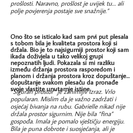
prošlosti. Naravno, prošlost je uvijek tu… ali
polje povjerenja postaje sve snažnije.”
Ono što se isticalo kad sam prvi put plesala
s tobom bila je kvaliteta prostora koji si
držala. Bio je to najsigurniji prostor koji sam
ikada doživjela u tako velikoj grupi
nepoznatih ljudi. Pokazala si mi razliku
između držanja prostora rasporedom i
planom i držanja prostora kroz dopuštanje...
dopuštanje svakom plesaču da pronađe
svoje vlastite unutarnje istine.
“Siguran prostor” je zanimljiv izraz. Vrlo
popularan. Mislim da je važno zadržati i
osjećaj bivanja na rubu. Gabrielle nikad nije
držala prostor sigurnim. Nije bila “fina”
gospođa. Imala je pomalo vještičju energiju.
Bila je puna dobrote i suosjećanja, ali je