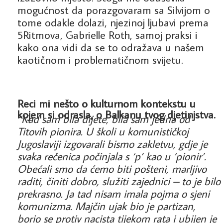
mogućnost da porazgovaram sa Silvijom o
tome odakle dolazi, njezinoj ljubavi prema
5Ritmova, Gabrielle Roth, samoj praksi i
kako ona vidi da se to odražava u našem
kaotičnom i problematičnom svijetu.
Reci mi nešto o kulturnom kontekstu u
kojem si odrasla, o Balkanu tvog djetinjstva.
“Kad sam bila dijete, bila sam jedna od
Titovih pionira. U školi u komunističkoj
Jugoslaviji izgovarali bismo zakletvu, gdje je
svaka rečenica počinjala s ‘p’ kao u ‘pionir’.
Obećali smo da ćemo biti pošteni, marljivo
raditi, činiti dobro, služiti zajednici – to je bilo
prekrasno. Ja tad nisam imala pojma o sjeni
komunizma. Majčin ujak bio je partizan,
borio se protiv nacista tijekom rata i ubijen je