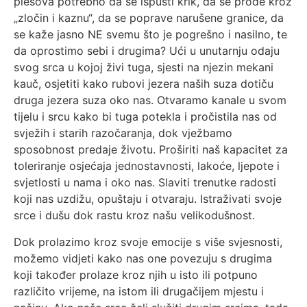
plesova potrebno da se ispusti krik, da se prođe kroz
„zločin i kaznu“, da se poprave narušene granice, da
se kaže jasno NE svemu što je pogrešno i nasilno, te
da oprostimo sebi i drugima? Ući u unutarnju odaju
svog srca u kojoj živi tuga, sjesti na njezin mekani
kauč, osjetiti kako rubovi jezera naših suza dotiču
druga jezera suza oko nas. Otvaramo kanale u svom
tijelu i srcu kako bi tuga potekla i pročistila nas od
svježih i starih razočaranja, dok vježbamo
sposobnost predaje životu. Proširiti naš kapacitet za
toleriranje osjećaja jednostavnosti, lakoće, ljepote i
svjetlosti u nama i oko nas. Slaviti trenutke radosti
koji nas uzdižu, opuštaju i otvaraju. Istraživati svoje
srce i dušu dok rastu kroz našu velikodušnost.
Dok prolazimo kroz svoje emocije s više svjesnosti,
možemo vidjeti kako nas one povezuju s drugima
koji također prolaze kroz njih u isto ili potpuno
različito vrijeme, na istom ili drugačijem mjestu i