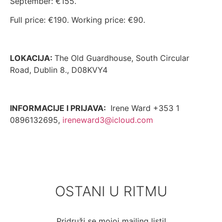
September: €155.
Full price: €190. Working price: €90.
LOKACIJA:
The Old Guardhouse, South Circular
Road, Dublin 8., D08KVY4
INFORMACIJE I PRIJAVA:
Irene Ward +353 1
0896132695,
ireneward3@icloud.com
OSTANI U RITMU
Pridruži se mojoj mailing listi!