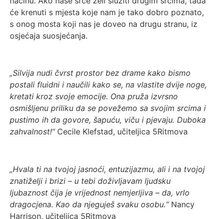
načinu. Ako naše srce želi služiti drugim srcima, tada
će krenuti s mjesta koje nam je tako dobro poznato,
s onog mosta koji nas je doveo na drugu stranu, iz
osjećaja suosjećanja.
„Silvija nudi čvrst prostor bez drame kako bismo
postali fluidni i naučili kako se, na vlastite dvije noge,
kretati kroz svoje emocije. Ona pruža izvrsno
osmišljenu priliku da se povežemo sa svojim srcima i
pustimo ih da govore, šapuću, viču i pjevaju. Duboka
zahvalnost!“
Cecile Klefstad, učiteljica 5Ritmova
„Hvala ti na tvojoj jasnoći, entuzijazmu, ali i na tvojoj
znatiželji i brizi – u tebi doživljavam ljudsku
ljubaznost čija je vrijednost nemjerljiva – da, vrlo
dragocjena. Kao da njeguješ svaku osobu.“
Nancy
Harrison, učiteljica 5Ritmova