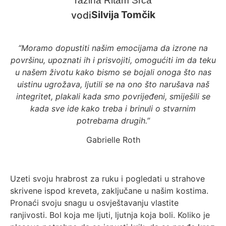
razina Ritam Srca
Silvija Tomčik
vodi
“Moramo dopustiti našim emocijama da izrone na
površinu, upoznati ih i prisvojiti, omogućiti im da teku
u našem životu kako bismo se bojali onoga što nas
uistinu ugrožava, ljutili se na ono što narušava naš
integritet, plakali kada smo povrijeđeni, smiješili se
kada sve ide kako treba i brinuli o stvarnim
potrebama drugih.”
Gabrielle Roth
Uzeti svoju hrabrost za ruku i pogledati u strahove
skrivene ispod kreveta, zaključane u našim kostima.
Pronaći svoju snagu u osvještavanju vlastite
ranjivosti. Bol koja me ljuti, ljutnja koja boli. Koliko je