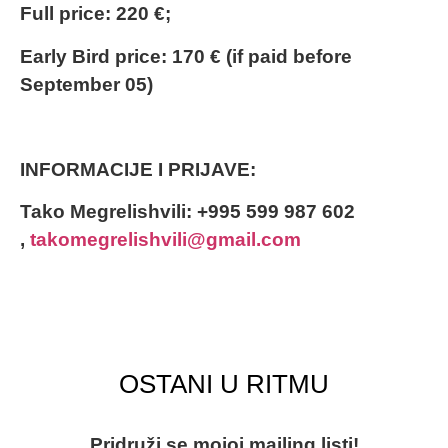
Full price: 220 €;
Early Bird price: 170 € (if paid before
September 05)
INFORMACIJE I PRIJAVE:
Tako Megrelishvili: +995 599 987 602
,
takomegrelishvili@gmail.com
OSTANI U RITMU
Pridruži se mojoj mailing listi!