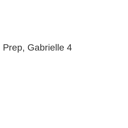
Prep, Gabrielle 4
„ISCJELJENJE JE PUTOVANJE. ONO
UKLJUČUJE ISKORAČENJE IZ NAŠIH
UOBIČAJENIH ULOGA I
KONVENCIONALNIH SCENARIJA TE
IMPROVIZIRANJE PLESNOG PUTA.
PLESNI PUT VODI NAS OD INERCIJE ILI
MJESEČARENJA DO EKSTAZE ŽIVLJENJA