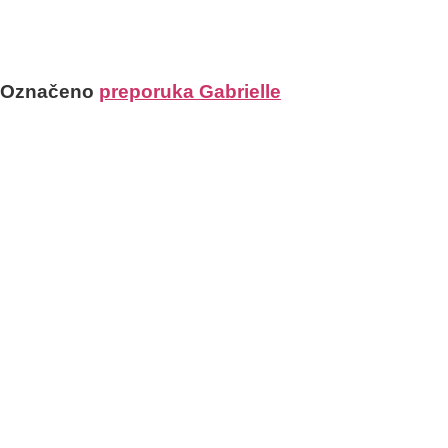
DUHA TRENUTKA.“
GABRIELLE ROTH
Označeno
preporuka Gabrielle
OSTANI U RITMU
Pridruži se mojoj mailing listi!