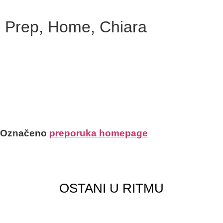
Prep, Home, Chiara
"U OVOM PLESU IMA MJESTA ZA
NEZNANJE O TOME KOJI ĆE BITI
SLJEDEĆI KORAK."
CHIARA
Označeno
preporuka homepage
OSTANI U RITMU
Pridruži se mojoj mailing listi!