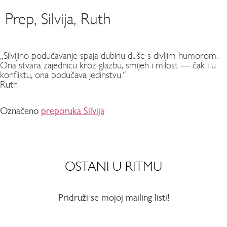
Prep, Silvija, Ruth
„Silvijino podučavanje spaja dubinu duše s divljim humorom.
Ona stvara zajednicu kroz glazbu, smijeh i milost — čak i u
konfliktu, ona podučava jedinstvu.“
Ruth
Označeno
preporuka Silvija
OSTANI U RITMU
Pridruži se mojoj mailing listi!